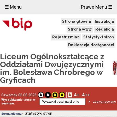
☰ Menu
Prawe Menu ☰
Strona główna
Instrukcja
Strona www
Redakcja
Rejestr zmian
Statystyki stron
Deklaracja dostępności
Liceum Ogólnokształcące z
Oddziałami Dwujęzycznymi
im. Bolesława Chrobrego w
Gryficach
A
A+
A++
A
A
A
A
Czwartek 06.08.2026
Wyszukiwanie treści w
zaawansowane
serwisie:
Statystyki stron
Strona główna