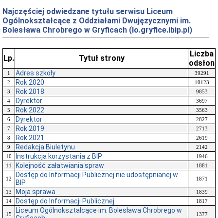
Najczęściej odwiedzane tytułu serwisu Liceum
Ogólnokształcące z Oddziałami Dwujęzycznymi im.
Bolesława Chrobrego w Gryficach (lo.gryfice.ibip.pl)
Liczba
Lp.
Tytuł strony
odsłon
Adres szkoły
1
39291
Rok 2020
2
10123
Rok 2018
3
9853
Dyrektor
4
3697
Rok 2022
5
3563
Dyrektor
6
2827
Rok 2019
7
2713
Rok 2021
8
2619
Redakcja Biuletynu
9
2142
Instrukcja korzystania z BIP
10
1946
Kolejność załatwiania spraw
11
1881
Dostęp do Informacji Publicznej nie udostępnianej w
12
1871
BIP
Moja sprawa
13
1839
Dostęp do Informacji Publicznej
14
1817
Liceum Ogólnokształcące im. Bolesława Chrobrego w
15
1377