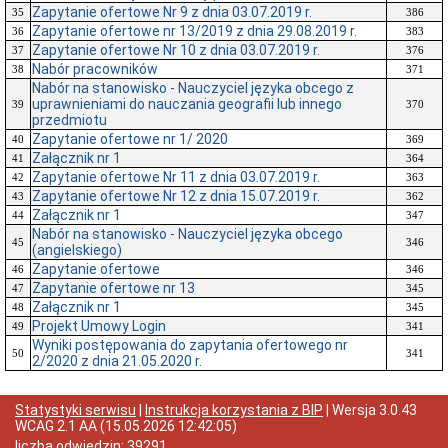
Zapytanie ofertowe Nr 9 z dnia 03.07.2019 r.
35
386
Zapytanie ofertowe nr 13/2019 z dnia 29.08.2019 r.
36
383
Zapytanie ofertowe Nr 10 z dnia 03.07.2019 r.
37
376
Nabór pracowników
38
371
Nabór na stanowisko - Nauczyciel języka obcego z
uprawnieniami do nauczania geografii lub innego
39
370
przedmiotu
Zapytanie ofertowe nr 1/ 2020
40
369
Załącznik nr 1
41
364
Zapytanie ofertowe Nr 11 z dnia 03.07.2019 r.
42
363
Zapytanie ofertowe Nr 12 z dnia 15.07.2019 r.
43
362
Załącznik nr 1
44
347
Nabór na stanowisko - Nauczyciel języka obcego
45
346
(angielskiego)
Zapytanie ofertowe
46
346
Zapytanie ofertowe nr 13
47
345
Załącznik nr 1
48
345
Projekt Umowy Login
49
341
Wyniki postępowania do zapytania ofertowego nr
50
341
2/2020 z dnia 21.05.2020 r.
Statystyki serwisu
|
Instrukcja korzystania z BIP
| Wersja
3.0.43
WCAG 2.1 AA
(
15.05.2026 12:42:05
)
liczba odwiedzin:
39291