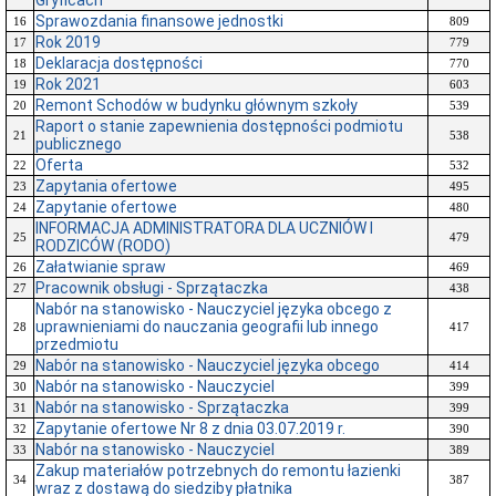
Gryficach
Sprawozdania finansowe jednostki
16
809
Rok 2019
17
779
Deklaracja dostępności
18
770
Rok 2021
19
603
Remont Schodów w budynku głównym szkoły
20
539
Raport o stanie zapewnienia dostępności podmiotu
21
538
publicznego
Oferta
22
532
Zapytania ofertowe
23
495
Zapytanie ofertowe
24
480
INFORMACJA ADMINISTRATORA DLA UCZNIÓW I
25
479
RODZICÓW (RODO)
Załatwianie spraw
26
469
Pracownik obsługi - Sprzątaczka
27
438
Nabór na stanowisko - Nauczyciel języka obcego z
uprawnieniami do nauczania geografii lub innego
28
417
przedmiotu
Nabór na stanowisko - Nauczyciel języka obcego
29
414
Nabór na stanowisko - Nauczyciel
30
399
Nabór na stanowisko - Sprzątaczka
31
399
Zapytanie ofertowe Nr 8 z dnia 03.07.2019 r.
32
390
Nabór na stanowisko - Nauczyciel
33
389
Zakup materiałów potrzebnych do remontu łazienki
34
387
wraz z dostawą do siedziby płatnika