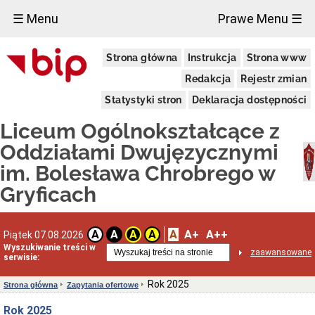
×
☰ Menu
Prawe Menu ☰
Liceum
Strona główna
Instrukcja
Strona www
Ogólnokształcące
im.
Redakcja
Rejestr zmian
Bolesława
Chrobrego
Statystyki stron
Deklaracja dostępności
w
Gryficach
Liceum Ogólnokształcące z
Adres
szkoły
Oddziałami Dwujęzycznymi
Dyrektor
im. Bolesława Chrobrego w
INFORMACJA
Gryficach
ADMINISTRATORA
DLA
UCZNIÓW
I
A
A+
A++
A
A
A
A
Piątek 07.08.2026
RODZICÓW
(RODO)
Wyszukiwanie treści w
zaawansowane
serwisie:
Sprawozdania
finansowe
Rok 2025
jednostki
Strona główna
Zapytania ofertowe
Deklaracja
Rok 2025
dostępności