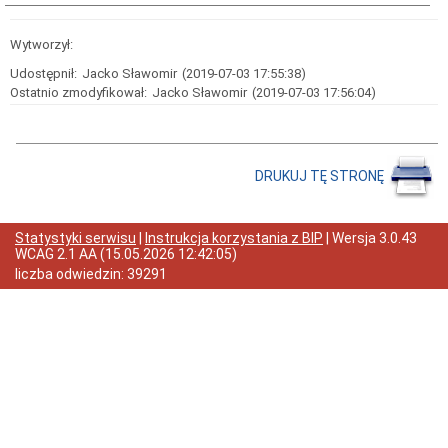
Raport
o
Wytworzył:
stanie
zapewnienia
Udostępnił:
Jacko Sławomir
(2019-07-03 17:55:38)
dostępności
Ostatnio zmodyfikował:
Jacko Sławomir
(2019-07-03 17:56:04)
podmiotu
publicznego
Zapytania
ofertowe
DRUKUJ TĘ STRONĘ
Rok
2026
Rok
2025
Statystyki serwisu
|
Instrukcja korzystania z BIP
| Wersja
3.0.43
WCAG 2.1 AA
(
15.05.2026 12:42:05
)
Rok
liczba odwiedzin:
39291
2024
Rok
2023
Rok
2022
Rok
2021
Rok
2020