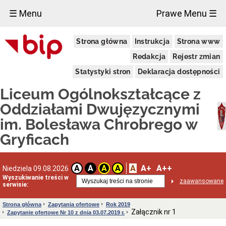
×
☰ Menu
Prawe Menu ☰
Liceum
Strona główna
Instrukcja
Strona www
Ogólnokształcące
im.
Redakcja
Rejestr zmian
Bolesława
Chrobrego
Statystyki stron
Deklaracja dostępności
w
Gryficach
Liceum Ogólnokształcące z
Adres
szkoły
Oddziałami Dwujęzycznymi
Dyrektor
im. Bolesława Chrobrego w
INFORMACJA
Gryficach
ADMINISTRATORA
DLA
UCZNIÓW
I
A
A+
A++
A
A
A
A
Niedziela 09.08.2026
RODZICÓW
(RODO)
Wyszukiwanie treści w
zaawansowane
serwisie:
Sprawozdania
finansowe
jednostki
Strona główna
Zapytania ofertowe
Rok 2019
Załącznik nr 1
Zapytanie ofertowe Nr 10 z dnia 03.07.2019 r.
Deklaracja
dostępności