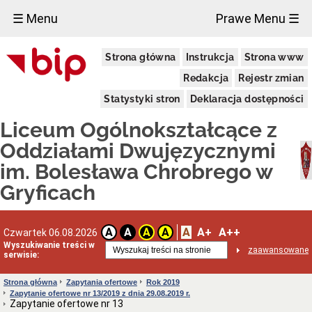
×
☰ Menu
Prawe Menu ☰
Liceum
Strona główna
Instrukcja
Strona www
Ogólnokształcące
im.
Redakcja
Rejestr zmian
Bolesława
Chrobrego
Statystyki stron
Deklaracja dostępności
w
Gryficach
Liceum Ogólnokształcące z
Adres
szkoły
Oddziałami Dwujęzycznymi
Dyrektor
im. Bolesława Chrobrego w
INFORMACJA
Gryficach
ADMINISTRATORA
DLA
UCZNIÓW
I
A
A+
A++
A
A
A
A
Czwartek 06.08.2026
RODZICÓW
(RODO)
Wyszukiwanie treści w
zaawansowane
serwisie:
Sprawozdania
finansowe
jednostki
Strona główna
Zapytania ofertowe
Rok 2019
Zapytanie ofertowe nr 13/2019 z dnia 29.08.2019 r.
Deklaracja
Zapytanie ofertowe nr 13
dostępności