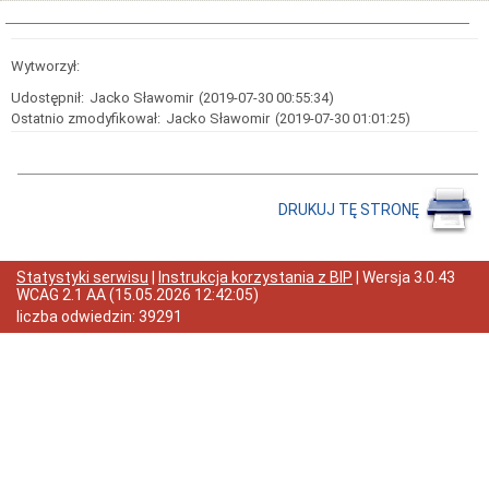
Raport
o
stanie
Wytworzył:
zapewnienia
dostępności
Udostępnił:
Jacko Sławomir
(2019-07-30 00:55:34)
podmiotu
Ostatnio zmodyfikował:
Jacko Sławomir
(2019-07-30 01:01:25)
publicznego
Zapytania
ofertowe
Rok
DRUKUJ TĘ STRONĘ
2026
Rok
2025
Statystyki serwisu
|
Instrukcja korzystania z BIP
| Wersja
3.0.43
Rok
WCAG 2.1 AA
(
15.05.2026 12:42:05
)
2024
liczba odwiedzin:
39291
Rok
2023
Rok
2022
Rok
2021
Rok
2020