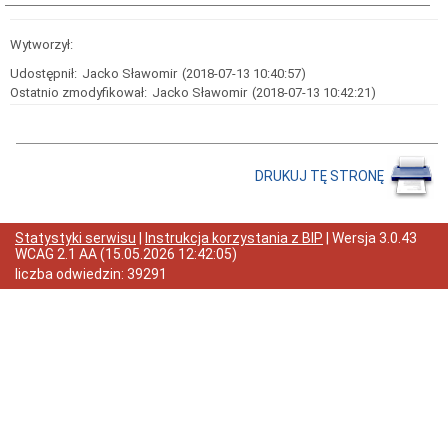
Raport
o
Wytworzył:
stanie
zapewnienia
Udostępnił:
Jacko Sławomir
(2018-07-13 10:40:57)
dostępności
Ostatnio zmodyfikował:
Jacko Sławomir
(2018-07-13 10:42:21)
podmiotu
publicznego
Zapytania
ofertowe
DRUKUJ TĘ STRONĘ
Rok
2026
Rok
2025
Statystyki serwisu
|
Instrukcja korzystania z BIP
| Wersja
3.0.43
WCAG 2.1 AA
(
15.05.2026 12:42:05
)
Rok
liczba odwiedzin:
39291
2024
Rok
2023
Rok
2022
Rok
2021
Rok
2020