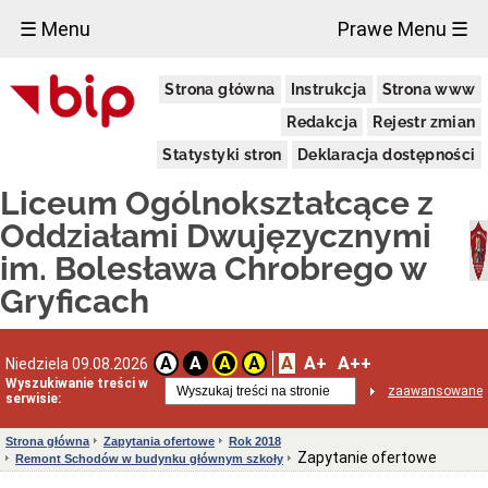
×
☰ Menu
Prawe Menu ☰
Liceum
Strona główna
Instrukcja
Strona www
Ogólnokształcące
im.
Redakcja
Rejestr zmian
Bolesława
Chrobrego
Statystyki stron
Deklaracja dostępności
w
Gryficach
Liceum Ogólnokształcące z
Adres
szkoły
Oddziałami Dwujęzycznymi
Dyrektor
im. Bolesława Chrobrego w
INFORMACJA
Gryficach
ADMINISTRATORA
DLA
UCZNIÓW
I
A
A+
A++
A
A
A
A
Niedziela 09.08.2026
RODZICÓW
(RODO)
Wyszukiwanie treści w
zaawansowane
serwisie:
Sprawozdania
finansowe
jednostki
Strona główna
Zapytania ofertowe
Rok 2018
Zapytanie ofertowe
Remont Schodów w budynku głównym szkoły
Deklaracja
dostępności