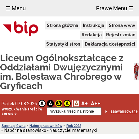
×
☰ Menu
Prawe Menu ☰
Liceum
Strona główna
Instrukcja
Strona www
Ogólnokształcące
im.
Redakcja
Rejestr zmian
Bolesława
Chrobrego
Statystyki stron
Deklaracja dostępności
w
Gryficach
Liceum Ogólnokształcące z
Adres
szkoły
Oddziałami Dwujęzycznymi
Dyrektor
im. Bolesława Chrobrego w
INFORMACJA
Gryficach
ADMINISTRATORA
DLA
UCZNIÓW
I
A
A+
A++
A
A
A
A
Piątek 07.08.2026
RODZICÓW
(RODO)
Wyszukiwanie treści w
zaawansowane
serwisie:
Sprawozdania
finansowe
jednostki
Strona główna
Nabór pracowników
Rok 2022
Nabór na stanowisko - Nauczyciel matematyki
Deklaracja
dostępności