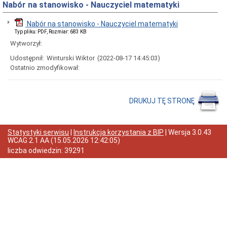
Nabór na stanowisko - Nauczyciel matematyki
Raport
o
Nabór na stanowisko - Nauczyciel matematyki
stanie
Typ pliku: PDF, Rozmiar: 683 KB
zapewnienia
dostępności
Wytworzył:
podmiotu
Udostępnił:
Winturski Wiktor
(2022-08-17 14:45:03)
publicznego
Ostatnio zmodyfikował:
Zapytania
ofertowe
Rok
2026
DRUKUJ TĘ STRONĘ
Rok
2025
Rok
Statystyki serwisu
|
Instrukcja korzystania z BIP
| Wersja
3.0.43
2024
WCAG 2.1 AA
(
15.05.2026 12:42:05
)
liczba odwiedzin:
39291
Rok
2023
Rok
2022
Rok
2021
Rok
2020